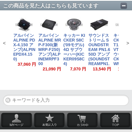
この商品を見た人はこちらも見ています
アルパイン
アルパイン
キッカー KI
サウンドス
キッカー 
ALPINE PD
ALPINE MR
CKER S8C
トリーム S
CKER C
<
>
X-4.150 ア
P-F300(新
('09モデル)
OUNDSTR
T12 2Ω(
ンプ(ALPIN
MRP-F250)
4Ω サブウ
EAM PN1.6
VT12) サ
EPDX4.15
アンプ(ALP
ーハー(KIC
50D アンプ
ウーハー(
0)
INEMRPF3
KER09S8C
(SOUNDST
CKER40
00
4)
REAMPN1.
WRT1
37,060 円
21,090 円
7,070 円
13,540 円
14,230