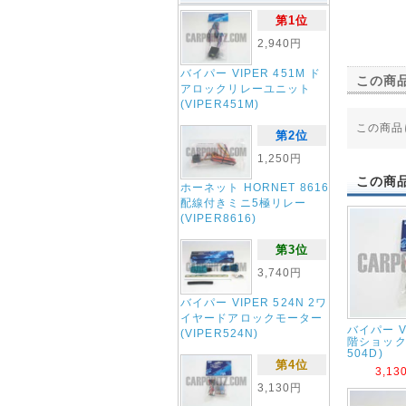
第1位
2,940円
バイパー VIPER 451M ド
この商
アロックリレーユニット
(VIPER451M)
この商品
第2位
1,250円
この商
ホーネット HORNET 8616
配線付きミニ5極リレー
(VIPER8616)
第3位
3,740円
バイパー VIPER 524N 2ワ
イヤードアロックモーター
バイパー VI
(VIPER524N)
階ショック
504D)
第4位
3,1
3,130円