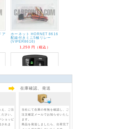
 ドア
ホーネット HORNET 8616
配線付きミニ5極リレー
(VIPER8616)
1,250 円（税込）
在庫確認、発送
V 5
ナセ
バイパー VIPER 7858V(新
7857V) 双方向LED5ボタン
うえ、ご注
当社にて在庫の有無を確認し、ご
リモコン(VIPER 7858
ください。
注文確定メールでお知らせいたし
22,760 円（税込）
がショッピ
ます。
信されま
商品を発送しましたら、出荷完了