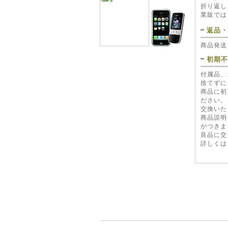
折り返し
業販では
返品
商品発送
初期
ロックフ
ROCKFOR
付属品、
MAXIヒュ
(ROCKFO
捨てずに
44
商品に初
ださい。
交換いた
商品説明
がつきま
良品に交
詳しくは
バイパー VI
スマート
ェース(VIP
12,3