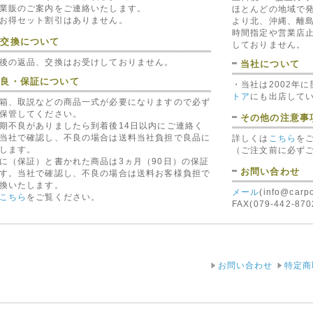
業販のご案内をご連絡いたします。
ほとんどの地域で発
お得セット割引はありません。
より北、沖縄、離島
時間指定や営業店
・交換について
しておりません。
後の返品、交換はお受けしておりません。
当社について
不良・保証について
ォード
ロックフォード
キッカー KICKER QI44
・当社は2002年
D RFFM80
ROCKFORD RFFA500
RCAケーブル(KICKER
トア
にも出店して
箱、取説などの商品一式が必要になりますので必ず
ーズ
ANLヒューズ
QI44)
RDRFFM80)
(ROCKFORDRFFA500)
保管してください。
4,130 円（税込）
その他の注意事
0 円（税込）
540 円（税込）
期不良がありましたら到着後14日以内にご連絡く
当社で確認し、不良の場合は送料当社負担で良品に
詳しくは
こちら
を
します。
（ご注文前に必ず
に（保証）と書かれた商品は3ヵ月（90日）の保証
お問い合わせ
す。当社で確認し、不良の場合は送料お客様負担で
換いたします。
メール
(info@carp
こちら
をご覧ください。
FAX(079-442-
PER VSK100
バイパー VIPER 650T (5本
バイパー VIPER 520T 
フォンインターフ
セット) 1Aダイオード
バックアップバッテリー
ER VSK100)
(VIPER650T)
(VIPER520T)
お問い合わせ
特定商
40 円（税込）
500 円（税込）
6,960 円（税込）