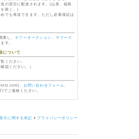
送の翌日に配達されます。(山形、福島
を除く。)
止めでも発送できます。ただし必着保証は
キッカー KICKER KISLOC
に開業し、
ヤフーオークション
、
ヤフース
コンバーター(KICKER
います。
KISLOC)
2,170 円（税込）
項について
ご覧ください。
ご確認ください。）
ointz.com)、
お問い合わせフォーム
、
8702)でご連絡ください。
12V
バイパー VIPER 516U ボイ
スモジュール(VIPER516U)
6,680 円（税込）
取引に関する表記
プライバシーポリシー