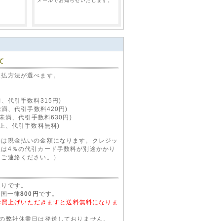
メールでお知らせいたします。
(新
バイパー VIPER 556T エン
て
ボタ
ジンスタータータイマー
5
(DEI556T)
支払方法が選べます。
2,270 円（税込）
、代引手数料315円)
未満、代引手数料420円)
円未満、代引手数料630円)
以上、代引手数料無料)
料は現金払いの金額になります。クレジッ
望は4％の代引カード手数料が別途かかり
にご連絡ください。）
D
バイパー VIPER 600ESP
ート
セキュリティーシステム
通りです。
(VIPER 600ESP)
全国一律
800円
です。
10,310 円（税込）
以上お買上げいただきますと送料無料になりま
等の弊社休業日は発送しておりません。