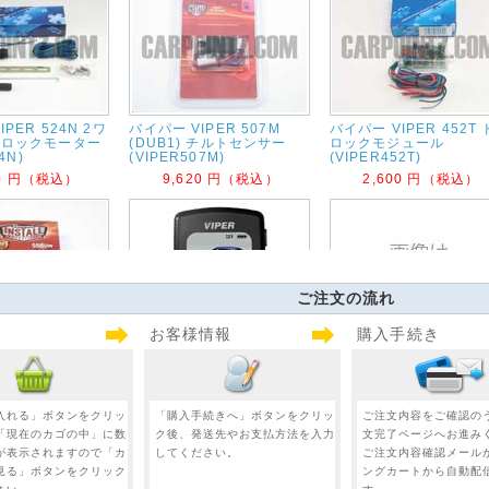
PER 524N 2ワ
バイパー VIPER 507M
バイパー VIPER 452T
アロックモーター
(DUB1) チルトセンサー
ロックモジュール
4N)
(VIPER507M)
(VIPER452T)
40 円（税込）
9,620 円（税込）
2,600 円（税込）
ご注文の流れ
お客様情報
購入手続き
PER 556U
バイパー VIPER D9657
 イモビバイパス
ボタンリモコン+アンテ
56U)
ット(VIPER D9657V)
バイパー VIPER 7957VHD
60 円（税込）
18,990 円（税込）
双方向カラー5ボタンリモコ
入れる」ボタンをクリッ
「購入手続きへ」ボタンをクリッ
ご注文内容をご確認の
ン3マイル(VIPER 7957VH
「現在のカゴの中」に数
ク後、発送先やお支払方法を入力
文完了ページへお進み
32,510 円（税込）
が表示されますので「カ
してください。
ご注文内容確認メール
見る」ボタンをクリック
ングカートから自動配