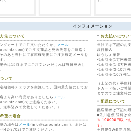
さい。
す。
インフォメーション
バイパー VIPER 7945V
文方法について
お支払いについ
7944V) 双方向カラー5
ンリモコン(VIPER 794
PER 7347V (新
バイパー VIPER 5908V (新
ングカートでご注文いただくか、
メール
当社では下記のお
41,960 円（税込）
 双方向液晶4ボタン
5706V/新5906V) セキュリ
@carpointz.com)でご注文商品と発送先等をご連絡く
銀行振込
PER 7347
ティー/エンスタ/盗難防止
そのあと当社にて在庫確認後にご注文確定メールを
ゆうちょ振替
60 円（税込）
62,540 円（税込）
す。
代金引換(1万円未満
場合は15時までにご注文いただければ当日発送し
代金引換(1-3万円
。
代金引換(3-10万
代金引換(10万円
について
（上記の代引手数
定期価格チェックを実施して、国内最安値にしてお
トカード払いご希
ますのでご注文時
店より高い商品がありましたら
メール
配送について
carpointz.com)でご連絡ください。
PER 8632(1個)
クリフォード CLIFFORD
クリフォード CLIFFOR
、送料込みで比較してください。）
ER 8632)
905295 ワイヤレスイモビ
905015 ウイザードポ
配送業者は下記の
シグナルメーター
(CLIFFORD905015)
0 円（税込）
(CLIFFORD90
■佐川急便 送料は
ご希望の場合
450 円（税込）
※ 100000円
1,000 円（税込）
望の場合は
メール
(info@carpointz.com)、または
す。
79-442-8702)でご連絡ください。
土日祝GW盆正月