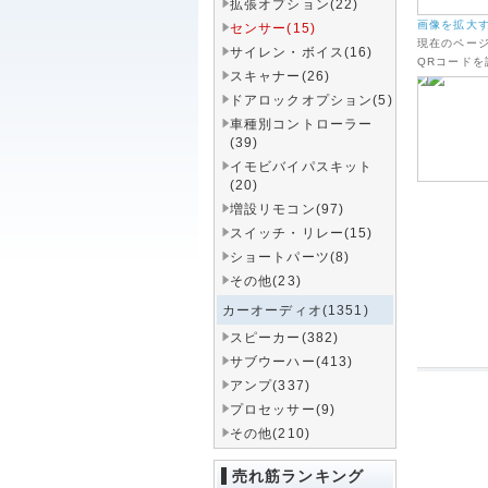
拡張オプション(22)
画像を拡大
センサー(15)
現在のペー
サイレン・ボイス(16)
QRコード
スキャナー(26)
ドアロックオプション(5)
車種別コントローラー
(39)
イモビバイパスキット
(20)
増設リモコン(97)
スイッチ・リレー(15)
ショートパーツ(8)
その他(23)
カーオーディオ(1351)
スピーカー(382)
サブウーハー(413)
アンプ(337)
プロセッサー(9)
その他(210)
売れ筋ランキング