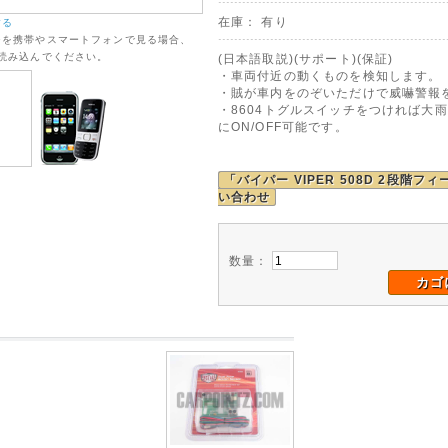
在庫： 有り
する
ジを携帯やスマートフォンで見る場合、
を読み込んでください。
(日本語取説)(サポート)(保証)
・車両付近の動くものを検知します。
・賊が車内をのぞいただけで威嚇警報
・8604トグルスイッチをつければ大
にON/OFF可能です。
「バイパー VIPER 508D 2段階フィ
い合わせ
数量：
カゴ