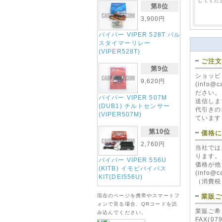
してくだ
第8位
3,900円
バイパー VIPER 528T パル
スタイマーリレー
(VIPER528T)
ご注
第9位
バイパー VI
ショッピ
9,620円
7341V)
(info
リモコン(VI
ださい。
バイパー VIPER 507M
25,3
送信しま
(DUB1) チルトセンサー
代引きの
(VIPER507M)
ています
第10位
価格
2,760円
当社では
ります。
バイパー VIPER 556U
価格が他
(KITB) イモビバイパス
(info@
バイパー VI
KIT(DEI556U)
（消費税
赤LED(VIP
20
業販
現在のページを携帯やスマートフ
ォンで見る場合、QRコードを読
業販ご希
み込んでください。
FAX(0