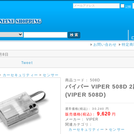
。
記憶
お問い合わせ
特定商
月8日
Tweet
>
カーセキュリティー
>
センサー
商品コード：
508D
バイパー VIPER 508
(VIPER 508D)
通常価格(税込)：
30,240
円
9,620
販売価格(税込)：
円
メーカー：
VIPER
関連カテゴリ：
カーセキュリティー
>
センサー