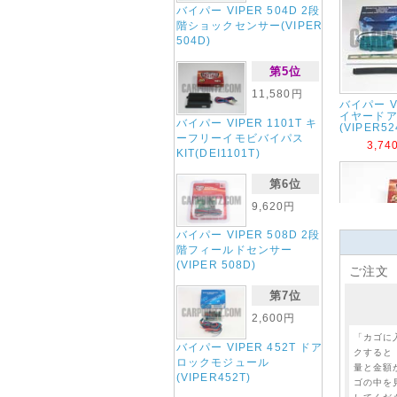
バイパー VIPER 504D 2段
階ショックセンサー(VIPER
504D)
第5位
11,580円
バイパー VI
イヤード
バイパー VIPER 1101T キ
(VIPER52
ーフリーイモビバイパス
3,7
KIT(DEI1101T)
第6位
9,620円
バイパー VIPER 508D 2段
階フィールドセンサー
(VIPER 508D)
ご注文
バイパー VI
(KITB)
第7位
KIT(DEI5
2,600円
2,7
「カゴに
バイパー VIPER 452T ドア
クすると
ロックモジュール
量と金額
(VIPER452T)
ゴの中を