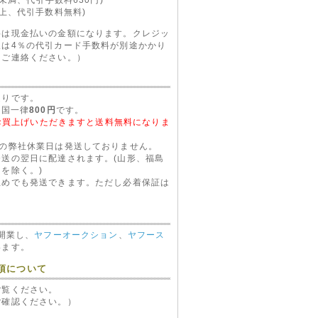
以上、代引手数料無料)
料は現金払いの金額になります。クレジッ
2ワ
バイパー VIPER 1900G
望は4％の代引カード手数料が別途かかり
ー
GMデータインターフェース
にご連絡ください。）
(DEI1900G)
7,870 円（税込）
通りです。
全国一律
800円
です。
以上お買上げいただきますと送料無料になりま
等の弊社休業日は発送しておりません。
送の翌日に配達されます。(山形、福島
を除く。)
止めでも発送できます。ただし必着保証は
に開業し、
ヤフーオークション
、
ヤフース
います。
項について
ご覧ください。
ご確認ください。）