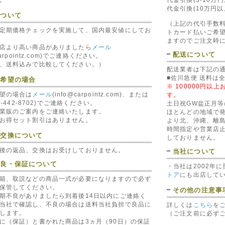
代金引換(10万円
について
（上記の代引手数
定期価格チェックを実施して、国内最安値にしてお
ォード
キッカー KICKER GT2 ア
バイパー VIPER 524N 
トカード払いご希
D RFFU40 AGU
ースターミナルブロック
イヤードアロックモータ
ますのでご注文時
(KICKER GT2)
(VIPER524N)
店より高い商品がありましたら
メール
RDRFFU40)
1,490 円（税込）
3,740 円（税込）
配送について
carpointz.com)でご連絡ください。
0 円（税込）
、送料込みで比較してください。）
配送業者は下記の
■佐川急便 送料は
ご希望の場合
※ 100000円
望の場合は
メール
(info@carpointz.com)、または
す。
79-442-8702)でご連絡ください。
土日祝GW盆正月
業販のご案内をご連絡いたします。
ほとんどの地域で発
お得セット割引はありません。
より北、沖縄、離島
時間指定や営業店
・交換について
しておりません。
HORNET 8613
バイパー VIPER 330V セキ
アリングスイッチ
ュリティー/盗難防止
後の返品、交換はお受けしておりません。
当社について
13)
(VIPER 330V)
20 円（税込）
9,620 円（税込）
不良・保証について
・当社は2002年
トア
にも出店して
箱、取説などの商品一式が必要になりますので必ず
保管してください。
その他の注意事
期不良がありましたら到着後14日以内にご連絡く
当社で確認し、不良の場合は送料当社負担で良品に
詳しくは
こちら
を
します。
（ご注文前に必ず
に（保証）と書かれた商品は3ヵ月（90日）の保証