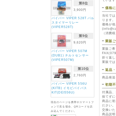
第8位
価格
3,900円
当社では
ロックフ
バイパー VIPER 528T パル
ROCKFOR
ります。
スタイマーリレー
ヒューズ
価格が他
(ROCKFO
(VIPER528T)
(info@
57
（消費税
第9位
業販
9,620円
業販ご希
バイパー VIPER 507M
FAX(0
(DUB1) チルトセンサー
折り返し
(VIPER507M)
業販では
第10位
返品
ホーネット 
ボールベ
2,760円
商品発送
(VIPER86
1,8
バイパー VIPER 556U
初期
(KITB) イモビバイパス
付属品、
KIT(DEI556U)
捨てずに
商品に初
現在のページを携帯やスマートフ
ださい。
ォンで見る場合、QRコードを読
交換いた
み込んでください。
商品説明