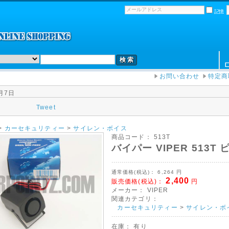
。
記憶
お問い合わせ
特定商
月7日
Tweet
>
カーセキュリティー
>
サイレン・ボイス
商品コード：
513T
バイパー VIPER 513T 
通常価格(税込)：
6,264
円
2,400
販売価格(税込)：
円
メーカー：
VIPER
関連カテゴリ：
カーセキュリティー
>
サイレン・ボ
在庫： 有り