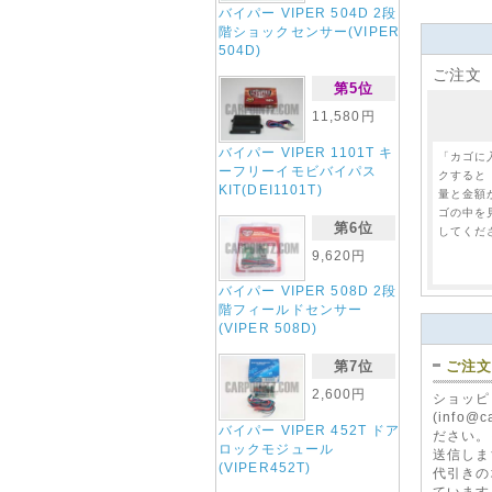
バイパー VIPER 504D 2段
階ショックセンサー(VIPER
504D)
ご注文
第5位
バイパー VI
11,580円
ドアロッ
ス(DEI456
バイパー VIPER 1101T キ
2,8
「カゴに
ーフリーイモビバイパス
クすると
KIT(DEI1101T)
量と金額
ゴの中を
第6位
してくだ
9,620円
バイパー VIPER 508D 2段
階フィールドセンサー
バイパー VI
(VIPER 508D)
ーレスエン
210HV)
ご注
第7位
4,2
2,600円
ショッピ
(info
バイパー VIPER 452T ドア
ださい。
ロックモジュール
送信しま
(VIPER452T)
代引きの
ています