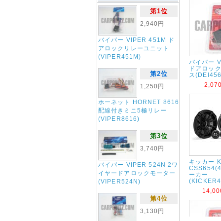
第1位
2,940円
バイパー VIPER 451M ド
アロックリレーユニット
(VIPER451M)
バイパー VI
ドアロッ
第2位
ス(DEI456
2,0
1,250円
ホーネット HORNET 8616
配線付きミニ5極リレー
(VIPER8616)
第3位
3,740円
キッカー K
バイパー VIPER 524N 2ワ
CSS654(
イヤードアロックモーター
ーカー
(KICKER
(VIPER524N)
14,0
第4位
3,130円