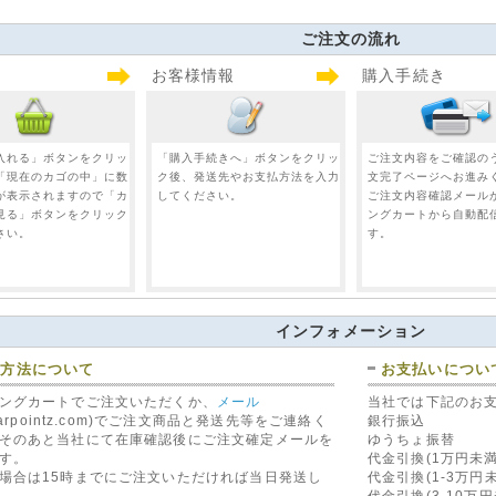
ご注文の流れ
お客様情報
購入手続き
PER 456B GM
バイパー VIPER 450R チャ
バラッド VARAD VS25
クインターフェー
ンネル増設ユニット(受信機
(新VS350BL) スキャ
B)
内蔵)(VIPER 450R)
(VARADVS250BL
60 円（税込）
8,640 円（税込）
3,740 円（税込）
入れる」ボタンをクリッ
「購入手続きへ」ボタンをクリッ
ご注文内容をご確認の
「現在のカゴの中」に数
ク後、発送先やお支払方法を入力
文完了ページへお進み
が表示されますので「カ
してください。
ご注文内容確認メール
見る」ボタンをクリック
ングカートから自動配
さい。
す。
PER 210HV キ
バイパー VIPER 130XV リ
JBL GTO429 スピーカ
インフォメーション
トリー(VIPER
モートエンジンスターター
(JBLGTO429)
(VIPER 130XV)
8,960 円（税込）
文方法について
お支払いについ
30 円（税込）
6,970 円（税込）
ングカートでご注文いただくか、
メール
当社では下記のお
@carpointz.com)でご注文商品と発送先等をご連絡く
銀行振込
そのあと当社にて在庫確認後にご注文確定メールを
ゆうちょ振替
す。
代金引換(1万円未満
場合は15時までにご注文いただければ当日発送し
代金引換(1-3万円
。
代金引換(3-10万