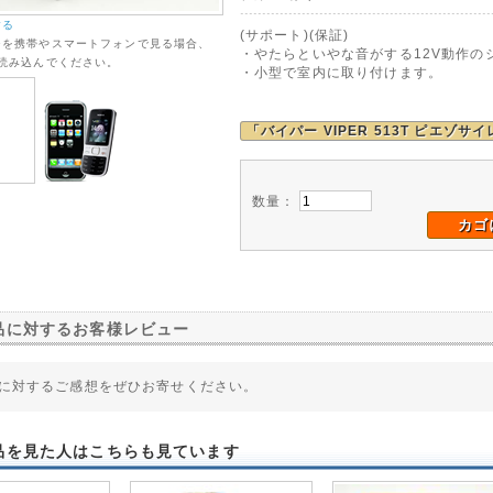
する
(サポート)(保証)
ジを携帯やスマートフォンで見る場合、
・やたらといやな音がする12V動作の
を読み込んでください。
・小型で室内に取り付けます。
「バイパー VIPER 513T ピエゾサイ
数量：
カゴ
品に対するお客様レビュー
に対するご感想をぜひお寄せください。
品を見た人はこちらも見ています