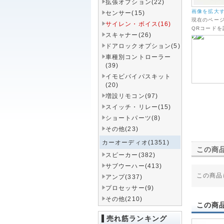
拡張オプション(22)
画像を拡大
センサー(15)
現在のペー
サイレン・ボイス(16)
QRコード
スキャナー(26)
ドアロックオプション(5)
車種別コントローラー
(39)
イモビバイパスキット
(20)
増設リモコン(97)
スイッチ・リレー(15)
ショートパーツ(8)
その他(23)
カーオーディオ(1351)
この商
スピーカー(382)
サブウーハー(413)
この商品
アンプ(337)
プロセッサー(9)
その他(210)
この商
売れ筋ランキング