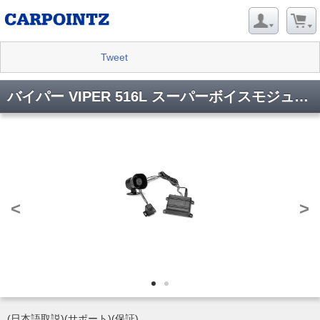
Tweet
バイパー VIPER 516L スーパーボイスモジュール(VIPER516L)
<
>
(日本語取説)(サポート)(保証)