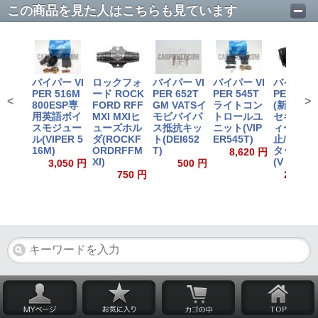
この商品を見た人はこちらも見ています
バイパー VI
ロックフォ
バイパー VI
バイパー VI
バイパー V
PER 516M
ード ROCK
PER 652T
PER 545T
PER 310
<
>
800ESP専
FORD RFF
GM VATSイ
ライトコン
(新3105V
用英語ボイ
MXI MXIヒ
モビバイパ
トロールユ
セキュリ
スモジュー
ューズホル
ス抵抗キッ
ニット(VIP
ィー/盗難
ル(VIPER 5
ダ(ROCKF
ト(DEI652
ER545T)
止/リレー
16M)
ORDRFFM
T)
タック対
8,620 円
XI)
(V
3,050 円
500 円
750 円
23,150