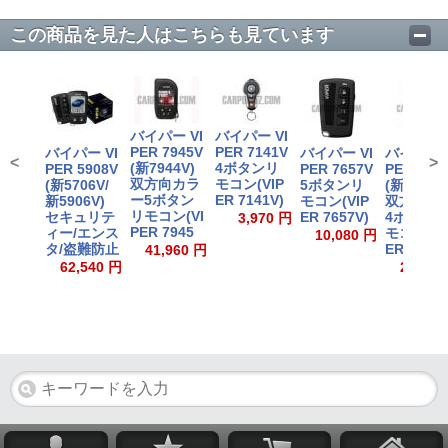
この商品を見た人はこちらも見ています
バイパー VI
バイパー VI
PER 7945V
PER 7141V
バイパー VI
バイパー VI
バイパー V
<
>
(新7944V)
4ボタンリ
PER 5908V
PER 7657V
PER 734
双方向カラ
モコン(VIP
(新5706V/
5ボタンリ
(新7341V
ー5ボタン
ER 7141V)
新5906V)
モコン(VIP
双方向液
リモコン(VI
セキュリテ
ER 7657V)
4ボタン
3,970 円
PER 7945
ィー/エンス
モコン(VI
10,080 円
タ/盗難防止
ER 7347
41,960 円
62,540 円
25,360